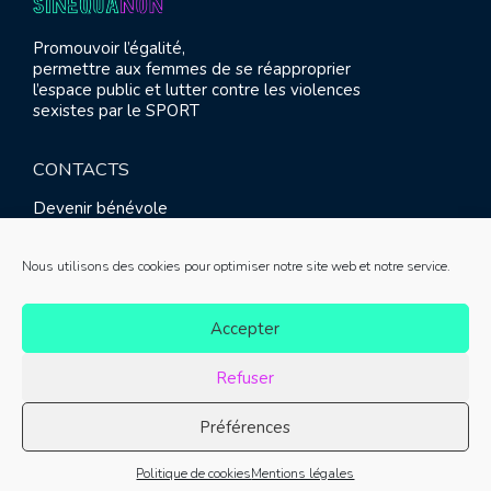
Promouvoir l’égalité,
permettre aux femmes de se réapproprier
l’espace public et lutter contre les violences
sexistes par le SPORT
CONTACTS
Devenir bénévole
Presse
Contact
Nous utilisons des cookies pour optimiser notre site web et notre service.
RETROUVEZ-NOUS
Accepter
Refuser
Préférences
© SINE QUA NON 2021 |
Mentions légales
|
Réalisation :
Politique de cookies
Mentions légales
Meliatis