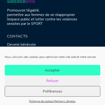
Promouvoir l’égalité,
permettre aux femmes de se réapproprier
l’espace public et lutter contre les violences
sexistes par le SPORT
CONTACTS
Devenir bénévole
Presse
Contact
Nous utilisons des cookies pour optimiser notre site web et notre service.
RETROUVEZ-NOUS
Accepter
Refuser
Préférences
© SINE QUA NON 2021 |
Mentions légales
|
Réalisation :
Politique de cookies
Mentions légales
Meliatis