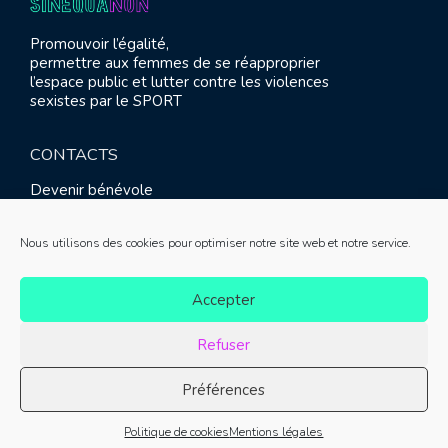
Promouvoir l’égalité,
permettre aux femmes de se réapproprier
l’espace public et lutter contre les violences
sexistes par le SPORT
CONTACTS
Devenir bénévole
Presse
Contact
Nous utilisons des cookies pour optimiser notre site web et notre service.
RETROUVEZ-NOUS
Accepter
Refuser
Préférences
© SINE QUA NON 2021 |
Mentions légales
|
Réalisation :
Politique de cookies
Mentions légales
Meliatis