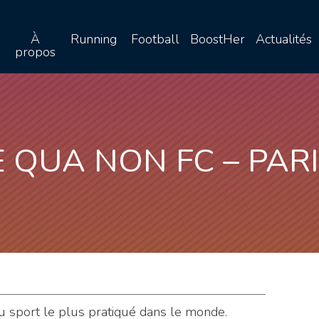
À
Running
Football
BoostHer
Actualités
propos
E QUA NON FC – PARI
 du sport le plus pratiqué dans le monde.