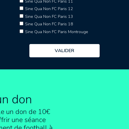
Sine Qua Non FC Paris 11
Sine Qua Non FC Paris 12
Sine Qua Non FC Paris 13
Sine Qua Non FC Paris 18
Sine Qua Non FC Paris Montrouge
un don
e un don de 10€
frir une séance
ment de football à