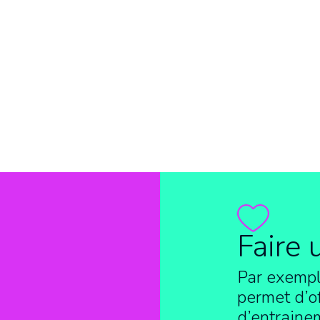
Faire 
Par exempl
permet d’of
d’entraine