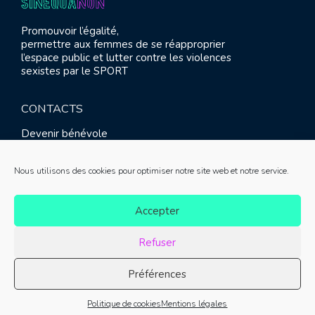
Promouvoir l’égalité,
permettre aux femmes de se réapproprier
l’espace public et lutter contre les violences
sexistes par le SPORT
CONTACTS
Devenir bénévole
Presse
Contact
Nous utilisons des cookies pour optimiser notre site web et notre service.
RETROUVEZ-NOUS
Accepter
Refuser
Préférences
© SINE QUA NON 2021 |
Mentions légales
|
Réalisation :
Politique de cookies
Mentions légales
Meliatis