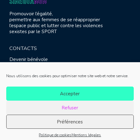
Promouvoir l’égalité,
permettre aux femmes de se réapproprier
l’espace public et lutter contre les violences
sexistes par le SPORT
CONTACTS
Devenir bénévole
Presse
Contact
Nous utilisons des cookies pour optimiser notre site web et notre service.
RETROUVEZ-NOUS
Accepter
Refuser
Préférences
© SINE QUA NON 2021 |
Mentions légales
|
Réalisation :
Politique de cookies
Mentions légales
Meliatis