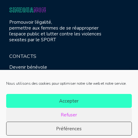
Promouvoir l’égalité,
permettre aux femmes de se réapproprier
l’espace public et lutter contre les violences
sexistes par le SPORT
CONTACTS
Devenir bénévole
Presse
Contact
Nous utilisons des cookies pour optimiser notre site web et notre service.
RETROUVEZ-NOUS
Accepter
Refuser
Préférences
© SINE QUA NON 2021 |
Mentions légales
|
Réalisation :