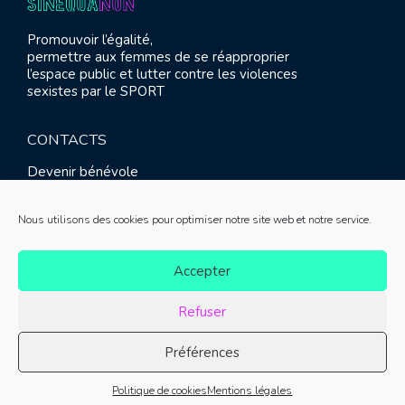
Promouvoir l’égalité,
permettre aux femmes de se réapproprier
l’espace public et lutter contre les violences
sexistes par le SPORT
CONTACTS
Devenir bénévole
Presse
Contact
Nous utilisons des cookies pour optimiser notre site web et notre service.
RETROUVEZ-NOUS
Accepter
Refuser
Préférences
© SINE QUA NON 2021 |
Mentions légales
|
Réalisation :
Politique de cookies
Mentions légales
Meliatis