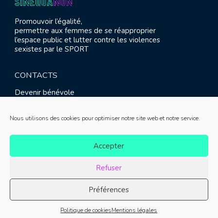
Promouvoir l’égalité,
permettre aux femmes de se réapproprier
l’espace public et lutter contre les violences
sexistes par le SPORT
CONTACTS
Devenir bénévole
Presse
Contact
Nous utilisons des cookies pour optimiser notre site web et notre service.
RETROUVEZ-NOUS
Accepter
Refuser
Préférences
© SINE QUA NON 2021 |
Mentions légales
|
Réalisation :
Politique de cookies
Mentions légales
Meliatis