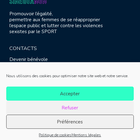
Promouvoir l’égalité,
permettre aux femmes de se réapproprier
l’espace public et lutter contre les violences
sexistes par le SPORT
CONTACTS
Devenir bénévole
Presse
Contact
Nous utilisons des cookies pour optimiser notre site web et notre service.
RETROUVEZ-NOUS
Accepter
Refuser
Préférences
© SINE QUA NON 2021 |
Mentions légales
|
Réalisation :
Politique de cookies
Mentions légales
Meliatis