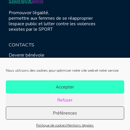
Promouvoir l’égalité,
permettre aux femmes de se réapproprier
l’espace public et lutter contre les violences
sexistes par le SPORT
CONTACTS
Devenir bénévole
Presse
Contact
Nous utilisons des cookies pour optimiser notre site web et notre service.
RETROUVEZ-NOUS
Accepter
Refuser
Préférences
© SINE QUA NON 2021 |
Mentions légales
|
Réalisation :
Politique de cookies
Mentions légales
Meliatis