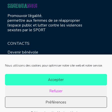
Promouvoir l’égalité,
permettre aux femmes de se réapproprier
l’espace public et lutter contre les violences
sexistes par le SPORT
CONTACTS
Devenir bénévole
Presse
Contact
Nous utilisons des cookies pour optimiser notre site web et notre service.
RETROUVEZ-NOUS
Accepter
Refuser
Préférences
© SINE QUA NON 2021 |
Mentions légales
|
Réalisation :