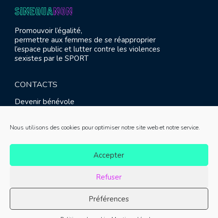
Promouvoir l’égalité,
permettre aux femmes de se réapproprier
l’espace public et lutter contre les violences
sexistes par le SPORT
CONTACTS
Devenir bénévole
Presse
Contact
Nous utilisons des cookies pour optimiser notre site web et notre service.
RETROUVEZ-NOUS
Accepter
Refuser
Préférences
© SINE QUA NON 2021 |
Mentions légales
|
Réalisation :