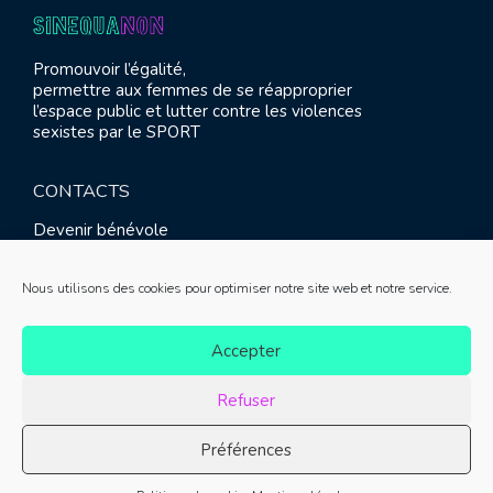
Promouvoir l’égalité,
permettre aux femmes de se réapproprier
l’espace public et lutter contre les violences
sexistes par le SPORT
CONTACTS
Devenir bénévole
Presse
Contact
Nous utilisons des cookies pour optimiser notre site web et notre service.
RETROUVEZ-NOUS
Accepter
Refuser
Préférences
© SINE QUA NON 2021 |
Mentions légales
|
Réalisation :