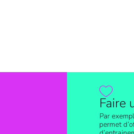
Faire 
Par exempl
permet d’of
d’entraine