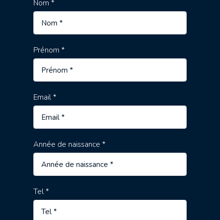
Nom *
Prénom *
Email *
Année de naissance *
Tel *