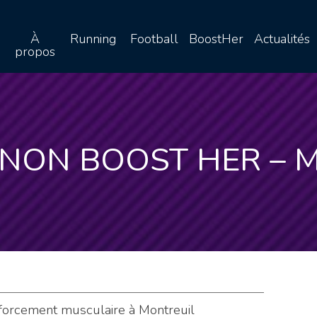
À
Running
Football
BoostHer
Actualités
propos
 NON BOOST HER – 
forcement musculaire à Montreuil