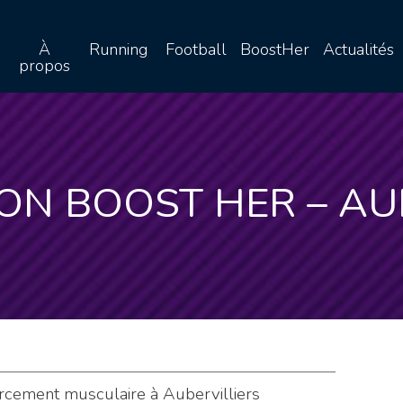
À
Running
Football
BoostHer
Actualités
propos
ON BOOST HER – AU
rcement musculaire à Aubervilliers