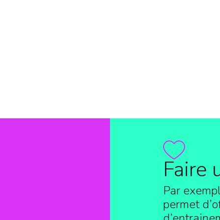
Faire 
Par exempl
permet d’of
d’entraine