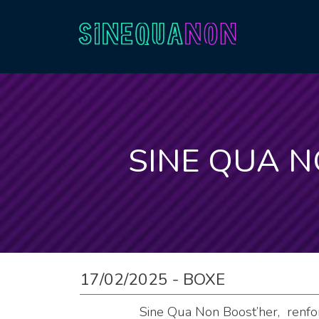
Aller au contenu
SINE QUA N
17/02/2025 - BOXE
Sine Qua Non Boost’her, renfo