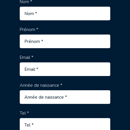
Nom *
Prénom *
Email *
Année de naissance *
Tel *